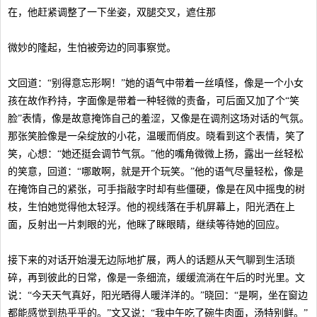
在，他赶紧调整了一下坐姿，双腿交叉，遮住那
微妙的隆起，生怕被旁边的同事察觉。
文回道：“别得意忘形啊！”她的语气中带着一丝嗔怪，像是一个小女
孩在故作矜持，字面像是带着一种轻微的责备，可后面又加了个“笑
脸”表情，像是故意掩饰自己的羞涩，又像是在调剂这场对话的气氛。
那张笑脸像是一朵绽放的小花，温暖而俏皮。晓看到这个表情，笑了
笑，心想：“她还挺会调节气氛。”他的嘴角微微上扬，露出一丝轻松
的笑意，回道：“哪敢啊，就是开个玩笑。”他的语气尽量轻松，像是
在掩饰自己的紧张，可手指敲字时却有些僵硬，像是在风中摇曳的树
枝，生怕她觉得他太轻浮。他的视线落在手机屏幕上，阳光洒在上
面，反射出一片刺眼的光，他眯了眯眼睛，继续等待她的回应。
接下来的对话开始漫无边际地扩展，两人的话题从天气聊到生活琐
碎，再到彼此的日常，像是一条细流，缓缓流淌在午后的时光里。文
说：“今天天气真好，阳光晒得人暖洋洋的。”晓回：“是啊，坐在窗边
都能感觉到热乎乎的。”文又说：“我中午吃了碗牛肉面，汤特别鲜。”