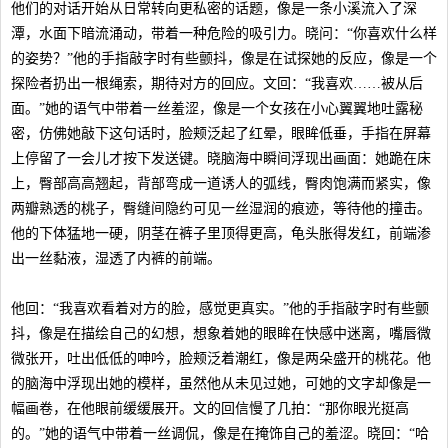
他们的对话开始从日常转向更私密的话题，像是一条小溪流入了深
潭，水面下暗流涌动，带着一种危险的吸引力。晓问：“你喜欢什么样
的姿势？”他的手指敲字时有些颤抖，像是在试探她的反应，像是一个
探险者扔出一根绳索，期待对方的回应。文回：“我喜欢……被从后
面。”她的语气中带着一丝羞涩，像是一个女孩在小心翼翼地吐露秘
密，仿佛她敲下这句话时，脸颊泛起了红晕，眼眸低垂，手指在屏幕
上停留了一会儿才按下发送键。晓脑海中瞬间浮现出画面：她跪在床
上，臀部高高翘起，背部弯成一道诱人的弧线，臀肉饱满而紧实，像
两瓣熟透的桃子，臀缝间隐约可见一丝湿润的痕迹，等待他的撞击。
他的下体猛地一硬，阴茎在裤子里顶得更高，龟头胀得发红，前端渗
出一丝黏液，湿透了内裤的前端。
他回：“我喜欢看着对方的脸，感觉更真实。”他的手指敲字时有些颤
抖，像是在描绘自己的幻想，想象着她的眼眸在快感中迷离，嘴唇微
微张开，吐出低低的呻吟，脸颊泛着潮红，像是两朵盛开的桃花。他
的脑海中浮现出她的模样，虽然他从未见过她，可她的文字却像是一
幅画卷，在他眼前缓缓展开。文的回信慢了几拍：“那你眼光挺高
的。”她的语气中带着一丝调侃，像是在掩饰自己的羞涩。晓回：“哈