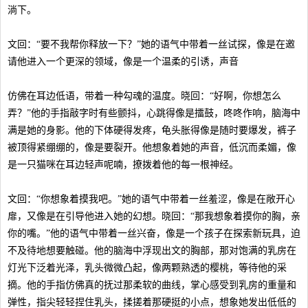
淌下。
文回：“要不我帮你释放一下？”她的语气中带着一丝试探，像是在邀
请他进入一个更深的领域，像是一个温柔的引诱，声音
仿佛在耳边低语，带着一种勾魂的温度。晓回：“好啊，你想怎么
弄？”他的手指敲字时有些颤抖，心跳得像是擂鼓，咚咚作响，脑海中
满是她的身影。他的下体硬得发疼，龟头胀得像是随时要爆发，裤子
被顶得紧绷绷的，像是要裂开。他想象着她的声音，低沉而柔媚，像
是一只猫咪在耳边轻声呢喃，撩拨着他的每一根神经。
文回：“你想象着摸我吧。”她的语气中带着一丝羞涩，像是在敞开心
扉，又像是在引导他进入她的幻想。晓回：“那我想象着摸你的胸，亲
你的嘴。”他的语气中带着一丝兴奋，像是一个孩子在探索新玩具，迫
不及待地想要触碰。他的脑海中浮现出文的胸部，那对饱满的乳房在
灯光下泛着光泽，乳头微微凸起，像两颗熟透的樱桃，等待他的采
摘。他的手指仿佛真的抚过那柔软的曲线，掌心感受到乳房的重量和
弹性，指尖轻轻捏住乳头，揉搓着那硬挺的小点，想象她发出低低的