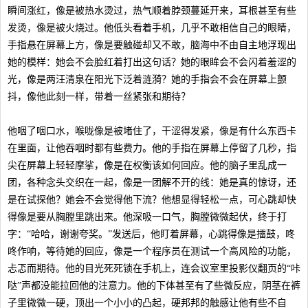
瞬间涨红，像是被热水烫过，热气顺着脖颈蔓延开来，耳根甚至有些
发烫，像是被火烧过。他低头看着手机，几乎不敢相信自己的眼睛，
手指悬在屏幕上方，像是要触碰却又不敢，脑海中不由自主地浮现出
她的模样：她会不会脸红着打出这句话？她的眼眸会不会闪着羞涩的
光，像是两汪清泉在阳光下泛着涟漪？她的手指会不会在屏幕上颤
抖，像他此刻一样，带着一丝紧张和期待？
他咽了咽口水，喉咙像是被堵住了，干涩得发紧，像是有什么东西卡
在里面，让他吞咽时都有些费力。他的手指在屏幕上停留了几秒，指
尖在屏幕上轻轻摩挲，像是在权衡该如何回应。他的脑子里乱成一
团，各种念头交织在一起，像是一团解不开的线：她是真的惊讶，还
是在试探他？她会不会觉得他下流？他想显得轻松一点，可心跳却快
得像是要从胸膛里跳出来。他深吸一口气，胸膛微微起伏，终于打
字：“哈哈，谢谢夸奖。”发送后，他盯着屏幕，心跳得像是擂鼓，咚
咚作响，等待她的回应，像是一个程序员在测试一个高风险的功能，
忐忑而期待。他的目光死死锁在手机上，连会议室里投影仪翻页的“咔
哒”声都没能拉回他的注意力。他的下体甚至有了些微反应，阴茎在裤
子里微微一硬，顶出一个小小的凸起，硬邦邦的触感让他有些不自