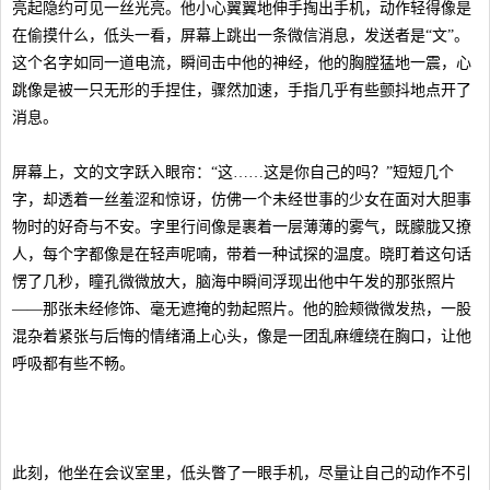
亮起隐约可见一丝光亮。他小心翼翼地伸手掏出手机，动作轻得像是
在偷摸什么，低头一看，屏幕上跳出一条微信消息，发送者是“文”。
这个名字如同一道电流，瞬间击中他的神经，他的胸膛猛地一震，心
跳像是被一只无形的手捏住，骤然加速，手指几乎有些颤抖地点开了
消息。
屏幕上，文的文字跃入眼帘：“这……这是你自己的吗？”短短几个
字，却透着一丝羞涩和惊讶，仿佛一个未经世事的少女在面对大胆事
物时的好奇与不安。字里行间像是裹着一层薄薄的雾气，既朦胧又撩
人，每个字都像是在轻声呢喃，带着一种试探的温度。晓盯着这句话
愣了几秒，瞳孔微微放大，脑海中瞬间浮现出他中午发的那张照片
——那张未经修饰、毫无遮掩的勃起照片。他的脸颊微微发热，一股
混杂着紧张与后悔的情绪涌上心头，像是一团乱麻缠绕在胸口，让他
呼吸都有些不畅。
此刻，他坐在会议室里，低头瞥了一眼手机，尽量让自己的动作不引