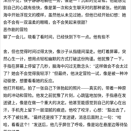
浑然不觉，筷子静静地躺在一旁，像是一个沉默的见证者。他能感觉
到自己的心跳有些快，像是第一次和女生聊天时的那种紧张。他的脑
海中开始浮现文的模样，虽然他从未见过她，但他已经开始幻想：她
会不会有一双温柔的眼睛，会不会笑起来很甜？
恶作剧的冒险
聊了一会儿，晓看了看时间，已经快到下午一点。他有些不
舍，但也觉得时间过得太快，像沙子从指缝间溜走。他盯着屏幕，突
然心生一计，想用点轻松幽默的方式打破这份拘谨。他犹豫了一下，
手指在屏幕上停留了几秒，脑海中闪过无数念头：“这样做会不会太过
了？她会不会觉得我轻浮？”但最终，他决定冒险一试，像是被一种冲
动驱使，想要看看她的反应。
他打开相机，拍了一张自己下体勃起的照片——真实的，带着一种原
始的冲动和冒险。他发之前犹豫了片刻，心跳猛地加快，手指悬在发
送键上，像是在做一个重大的决定。他甚至能感觉到自己的掌心在出
汗，手机壳上留下一层湿腻的痕迹。他咬了咬牙，心想：“豁出去了，
大不了被拉黑。”最终还是按下了发送键，消息后面附上一句：“哈
哈，看看这个！”发送后，他几乎屏住了呼吸，像是站在悬崖边等待坠