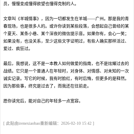
员，慢慢变成懂得欲望也懂得克制的人。
文章叫《羊城情事》，因为一切都发生在羊城——广州。那是我的青
春现场，也是很多人的。或许你读到某些段落，会想起自己曾经的某
个夏天、某条小巷、某个深夜的微信提示音。如果你有，会心一笑；
如果没有，也没关系，至少这些文字证明过，有些人确实那样活过、
爱过、疯狂过。
最后，我想说，这不是一本教人如何做爱的指南，也不是炫耀过去的
战绩。它只是一个普通人在年轻时，对身体、对情感、对未知的一次
诚实记录。写它的时候，我有时脸红，有时后悔，但更多的是释然。
因为那些事，终究是过去了，而我还在往前走。
愿你读完后，能对自己的年轻多一点宽容。
[ 此贴由irenexiaobao重新编辑：2026-02-10 15:42 ]