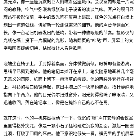
属光泽，像一座座沉默的巨人俯瞰着这座城市。会议室内却是一片沉
闷的寂静，空气中弥漫着纸张和电子设备的淡淡气味。客户的项目经
理站在投影仪前，手中的激光笔在屏幕上跳跃，红色的光点在白墙上
划出一道道弧线，讲解新一轮测试需求的细节。他的声音单调而冗
长，像一台老旧机器发出的低鸣，带着一种催眠般的节奏。投影仪的
光线在墙上投下一片模糊的光影，随着翻页的“咔哒”声，屏幕上的文
字和图表缓缓切换，枯燥得让人昏昏欲睡。
晓端坐在椅子上，手肘撑着桌面，身体微微前倾，眼神却有些游离，
思绪早已飘到别处。他的笔记本摊开在桌上，笔尖随意地画着几个毫
无意义的圆圈，纸面上留下一串潦草的痕迹。他的西装外套挂在椅背
上，衬衫的袖口微微卷起，露出手腕上的一块简约腕表，指针静静地
指向下午两点。他的目光偶尔扫过窗外，阳光刺得他眯了眯眼睛，又
迅速收回，落在笔记本上，像是在掩饰自己的心不在焉。
就在这时，他的手机突然振动了一下，低沉的“嗡”声在安静的会议室
里显得格外突兀，像是一颗小石子猛地砸进沉寂的湖面，激起一圈圈
涟漪，打破了四周的死寂。他下意识地低头一看，裤兜里的手机屏幕