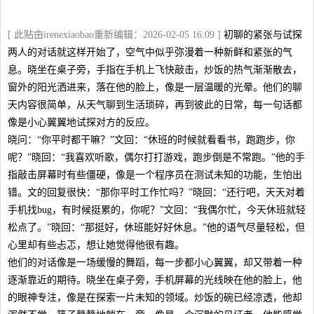
[ 此贴由irenexiaobao重新编辑：2026-02-05 16:09 ]
初聊的紧张与试探
两人的对话就这样开始了，空气中似乎弥漫着一种新鲜和紧张的气
息。晓坐在桌子旁，手指在手机上飞快敲击，炒饭的热气渐渐散去，
窗外的阳光洒进来，落在他的脸上，像是一层温暖的光晕。他们的聊
天内容很简单，从天气聊到生活琐碎，再到彼此的日常，每一句话都
像是小心翼翼地试探对方的反应。
晓问：“你平时都干嘛？”文回：“休班的时候就看看书，跑跑步，你
呢？”晓回：“我喜欢听歌，偶尔打打游戏，跑步倒是不常跑。”他的手
指敲击屏幕时有些僵硬，像是一个程序员在测试未知的功能，生怕出
错。文的回复很快：“那你平时工作忙吗？”晓回：“还行吧，天天对着
手机找bug，有时候挺累的，你呢？”文回：“我偶尔忙，今天休班就轻
松点了。”晓回：“那挺好，休班能好好休息。”他的语气尽量轻松，但
心里却有些忐忑，想让她觉得他很有趣。
他们的对话像是一场缓慢的舞蹈，每一步都小心翼翼，却又带着一种
逐渐靠近的期待。晓坐在桌子旁，手机屏幕的光线映在他的脸上，他
的眼神专注，像是在探索一片未知的领域。炒饭的碗已经凉透，他却