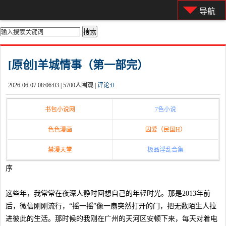
导航
你的位置：
首页
>
都市激情
[原创]羊城情事（第一部完）
2026-06-07 08:06:03 |
5700人围观 |
评论:
0
书包小说网
7色小说
色色漫画
囚爱（民国H）
禁漫天堂
极品淫乱合集
序
这些年，我常常在夜深人静时回想自己的年轻时光。那是2013年前
后，微信刚刚流行，“摇一摇”像一扇突然打开的门，把无数陌生人拉
进彼此的生活。那时候的我刚在广州的天河区安顿下来，每天对着电