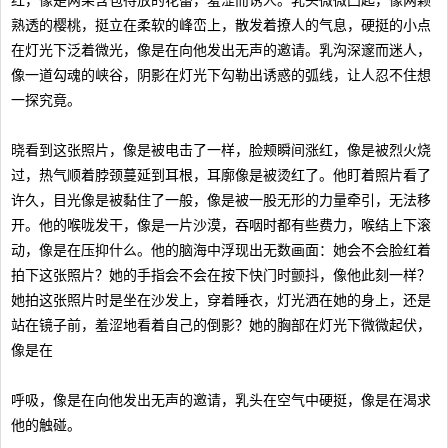
红，像是两朵含苞待放的花蕾，羞涩而诱人。乳头微微凸起，像两颗
熟透的樱桃，挺立在柔软的峰峦上，散发着撩人的气息，硬挺的小点
在灯光下泛着微光，像是在向他发出无声的邀请。乳沟深邃而迷人，
像一道勾魂的峡谷，阴影在灯光下勾勒出诱惑的弧线，让人忍不住想
一探究竟。
晓看到这张照片，像是被电击了一样，脸颊瞬间涨红，像是被烈火烧
过，热气顺着脖颈蔓延到耳根，耳廓像是被烫红了。他盯着照片看了
许久，目光像是被黏住了一般，像是被一股无形的力量牵引，无法移
开。他的喉咙发干，像是一片沙漠，吞咽时都有些费力，喉结上下滚
动，像是在压抑什么。他的脑海中浮现出无数画面：她会不会脸红着
拍下这张照片？她的手指会不会在按下快门时颤抖，像他此刻一样？
她拍这张照片时是坐在沙发上，穿着睡衣，灯光洒在她的身上，还是
站在镜子前，羞涩地看着自己的倒影？她的胸部在灯光下微微起伏，
像是在
呼吸，像是在向他发出无声的邀请，乳头在空气中硬挺，像是在渴求
他的触碰。