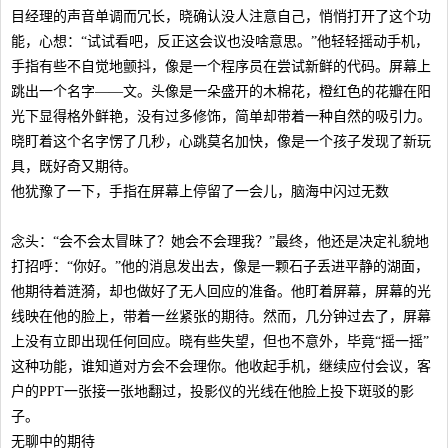
目经理的声音单调而冗长，晓确认没人注意自己，悄悄打开了这个功
能，心想：“试试看吧，反正这会议也没啥意思。”他轻轻摇动手机，
手指有些不自觉地颤抖，像是一个程序员在尝试新鲜的代码。屏幕上
跳出一个名字——文。头像是一朵盛开的木棉花，橙红色的花瓣在阳
光下显得格外鲜艳，没有过多修饰，简单却带着一种自然的吸引力。
晓盯着这个名字愣了几秒，心跳莫名加快，像是一个孩子发现了新玩
具，既好奇又期待。
他犹豫了一下，手指在屏幕上停留了一会儿，脑海中闪过无数
念头：“会不会太冒昧了？她会不会理我？”最终，他还是决定礼貌地
打招呼：“你好。”他的消息发出去，像是一颗石子丢进平静的湖面，
他期待着涟漪，却也做好了无人回应的准备。他盯着屏幕，屏幕的光
线映在他的脸上，带着一丝紧张的期待。然而，几分钟过去了，屏幕
上没有立即出现任何回应。晓有些失望，但也不意外，毕竟“摇一摇”
这种功能，谁知道对方会不会理你。他收起手机，继续应付会议，客
户的PPT一张接一张地翻过，投影仪的光线在他脸上投下斑驳的影
子。
无聊中的期待