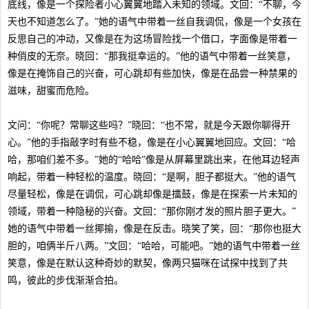
底线，像是一个探险者小心翼翼地踏入未知的领域。文回：“不聊，今
天也不知道怎么了。”她的语气中带着一丝自我调侃，像是一个女孩在
反思自己的冲动，又像是在为这场冒险找一个借口，字面像是带着一
种俏皮的无奈。晓回：“那我挺幸运的。”他的语气中带着一丝笑意，
像是在掩饰自己的兴奋，可心跳却有些加快，像是在品尝一种禁果的
滋味，甜蜜而危险。
文问：“你呢？常聊这些吗？”晓回：“也不常，就是今天跟你聊得开
心。”他的手指敲字时有些不稳，像是在小心翼翼地回应。文回：“哈
哈，那咱们差不多。”她的“哈哈”像是从屏幕里跳出来，在他耳边轻声
响起，带着一种轻松的温度。晓回：“是啊，胆子都挺大。”他的语气
尽量轻松，像是在调侃，可心跳却像是擂鼓，像是在探索一片未知的
领域，带着一种隐秘的兴奋。文回：“那你刚才发的照片胆子更大。”
她的语气中带着一丝揶揄，像是在反击。晓笑了笑，回：“那你也挺大
胆的，咱俩半斤八两。”文回：“哈哈，可能吧。”她的语气中带着一丝
笑意，像是在默认这种奇妙的默契，像两只猫咪在试探中找到了共
鸣，彼此的步伐渐渐合拍。