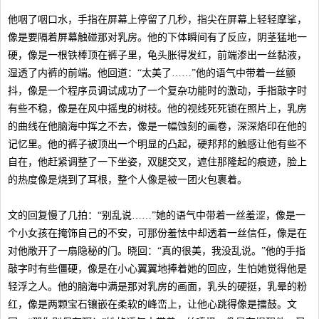
他咽了咽口水，手指在屏幕上停留了几秒，指尖在屏幕上轻轻摩挲，
像是要隔着屏幕触碰那对乳房。他的下体瞬间有了反应，阴茎猛地一
硬，像是一根铁棒顶在裤子里，龟头胀得发红，前端渗出一丝黏液，
湿透了内裤的前端。他回道：“太美了……”他的语气中带着一丝颤
抖，像是一个程序员调试成功了一个复杂功能时的激动，手指敲字时
有些不稳，像是在风中摇曳的树枝。他的视线死死锁在照片上，乳房
的曲线在他脑海中挥之不去，像是一幅蚀刻的画卷，深深烙印在他的
记忆里。他的裤子被顶出一个明显的凸起，硬邦邦的触感让他有些不
自在，他赶紧调整了一下坐姿，双腿交叉，遮住那隆起的痕迹，脸上
的热度像是烧到了耳根，整个人像是被一团火包裹着。
文的回复慢了几拍：“别乱说……”她的语气中带着一丝羞涩，像是一
个小女孩在掩饰自己的不安，可那份羞怯中却透着一丝信任，像是在
对他敞开了一扇隐秘的门。晓回：“真的很美，我没乱说。”他的手指
敲字时有些僵硬，像是在小心翼翼地捧着她的回应，生怕她觉得他是
轻浮之人。他的脑海中满是那对乳房的画面，乳头的硬挺，乳晕的粉
红，像是两颗宝石镶嵌在柔软的峰峦上，让他心跳得像是擂鼓。文