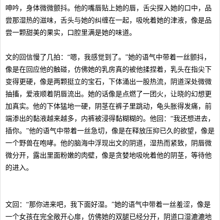
呻吟，身体微微颤抖。他的嘴唇贴上她的唇，舌尖探入她的口中，品
尝那湿热的滋味，舌头与她的纠缠在一起，吸吮着她的津液，像是品
尝一颗甜美的果实，口腔里满是她的味道。
文的回信慢了几拍：“嗯，我感觉到了。”她的语气中带着一丝颤抖，
像是在回应他的触碰，仿佛她的乳房真的被他揉捏着，乳头在指尖下
变得更硬，像是两颗挺立的宝石，下体涌出一股热流，阴道深处微微
抽搐，爱液顺着阴唇流出。她的话像是点燃了一团火，让晓的幻想更
加真实。他的下体猛地一硬，阴茎在裤子里跳动，龟头胀得发痛，前
端渗出的黏液越来越多，内裤被浸得黏糊糊的。他回：“我还想进去，
插你。”他的语气中带着一丝急切，像是在释放压抑已久的欲望，像是
一个野兽在咆哮。他的脑海中浮现出文的阴道，湿热而紧致，阴唇微
微分开，露出里面粉嫩的肉壁，像是贪婪地吸吮着他的阴茎，等待他
的进入。
文回：“那你进来吧，我下面好湿。”她的语气中带着一丝羞涩，像是
一个女孩在完全敞开心扉，仿佛她的双腿已经分开，阴道口湿漉漉地