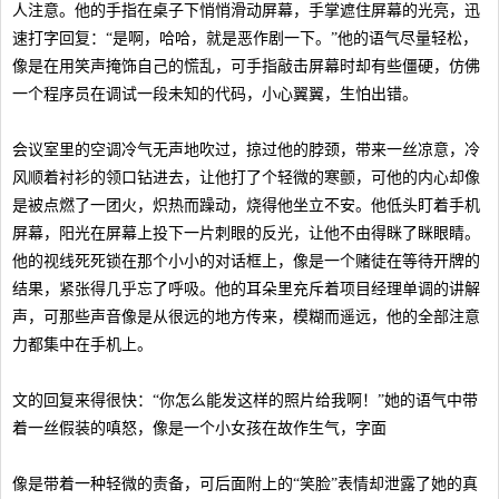
人注意。他的手指在桌子下悄悄滑动屏幕，手掌遮住屏幕的光亮，迅
速打字回复：“是啊，哈哈，就是恶作剧一下。”他的语气尽量轻松，
像是在用笑声掩饰自己的慌乱，可手指敲击屏幕时却有些僵硬，仿佛
一个程序员在调试一段未知的代码，小心翼翼，生怕出错。
会议室里的空调冷气无声地吹过，掠过他的脖颈，带来一丝凉意，冷
风顺着衬衫的领口钻进去，让他打了个轻微的寒颤，可他的内心却像
是被点燃了一团火，炽热而躁动，烧得他坐立不安。他低头盯着手机
屏幕，阳光在屏幕上投下一片刺眼的反光，让他不由得眯了眯眼睛。
他的视线死死锁在那个小小的对话框上，像是一个赌徒在等待开牌的
结果，紧张得几乎忘了呼吸。他的耳朵里充斥着项目经理单调的讲解
声，可那些声音像是从很远的地方传来，模糊而遥远，他的全部注意
力都集中在手机上。
文的回复来得很快：“你怎么能发这样的照片给我啊！”她的语气中带
着一丝假装的嗔怒，像是一个小女孩在故作生气，字面
像是带着一种轻微的责备，可后面附上的“笑脸”表情却泄露了她的真