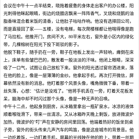
会议在中午十一点半结束，晓拖着疲惫的身体走出客户的办公楼，阳
光刺得他眯起眼睛，街边的烧腊店飘来一阵阵香气，叉烧和烧鹅的油
脂香味混合着米饭的清香，让他肚子咕咕作响。他没有选择回公司，
而是直接回了家——五楼，没有电梯，每次爬楼梯都让他喘得像是跑
了马拉松。他推开门，房间不大，80平米左右，窗外是小区内的绿化
带，几棵榕树在阳光下投下斑驳的影子。
他脱下鞋子，随手扔在一旁，鞋子在地板上发出一声轻响，瘫倒在床
上，床单有些皱巴巴的，散发着一股淡淡的汗味。他闭上眼睛，深深
吸了一口气，试图让自己放松下来。窗外的阳光透过窗帘洒进来，落
在他的脸上，像是一层薄薄的金纱。他拿起手机，再次打开微信，屏
幕依然没有新的消息。他盯着那个风景头像，嘴角微微下垂，带着一
丝失落，心想：“估计是没戏了。”他将手机丢在一旁，盯着天花板发
呆，脑海中却不时闪过那个头像，像是一种无声的召唤。
中午十二点，他起身到厨房，从冰箱里拿出一瓶矿泉水，冰凉的液体
顺着喉咙滑下，带来一丝清凉。又从冰箱昨天晚上剩饭，放进微波炉
加热，微波炉的“叮”声在安静的房间里回荡。他端着热好的饭坐到桌
子旁，窗外的街头传来几声汽车的鸣笛，像是这座城市的背景音。他
一边吃着饭，一边盯着手机，屏幕的光线映在他的脸上，带着一丝期