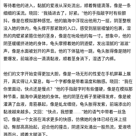
等待着他的进入，黏腻的爱液从深处流出，顺着臀缝滴落，像是一条
细细的溪流。晓回：“我插进去了，好紧。”他的手指敲字时有些颤
抖，像是在模拟那种感觉。他的脑海中浮现出他用力一挺，阴茎整根
没入她的体内，龟头撑开那紧致的入口，感受到层层褶皱的包裹，湿
热的肉壁紧紧箍住他的茎身，像是在吮吸他的每一寸。想象中，他的
阴茎缓缓挤进她的身体，龟头摩擦着她的阴道壁，发出湿腻的“滋滋”
声，像是水面被划开的声音。他的下体猛地一跳，龟头胀得像是随时
要爆发，前端渗出一滴滴黏液，顺着茎身淌下，湿透了内裤。
他们的文字开始变得更加大胆，像是一场无形的性爱在手机屏幕上展
开，真实得让人窒息，每一个字都像是带着温度和触感。晓回：“我在
你里面动，快点还是慢点？”他的手指敲字时有些僵硬，像是在模拟那
种节奏，脑海中满是她的身体。他的阴茎在裤子里硬得发疼，像是被
灌满了血液，青筋暴起，像是虬龙缠绕，龟头胀得发紫，前端渗出的
黏液越来越多。文回：“快点，我想要……”她的语气中带着一丝急
切，像是一个女孩在渴求更多的快感，仿佛她的身体已经在床上扭
动，臀部高高抬起，迎合他的撞击，阴道深处涌出一股热流，爱液喷
溅而出，顺着大腿淌下。