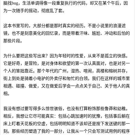
脑找bug，生活单调得像一段重复执行的代码，却又在某个午后，因
为一次随手的摇动，彻底乱了套。
这本书里写的，大部分都是那时真实的经历。不是小说里的浪漫滤
镜，也不是刻意美化的回忆录，而是带着汗味、尴尬、冲动和后怕的
那些片段。
为什么要把这些写出来？因为年轻时的性爱，从来不是孤立的快感。
它是好奇，是冒险，是对身体和欲望的第一次认真面对，也是对另一
个人的笨拙靠近。那个年代的广州，湿热、喧闹，高楼和榕树并存，
街上到处是骑着小电驴的外卖仔和匆忙的白领。我们在这样的城市里
相遇、碰撞、做爱，又在做爱后学会一点点关于自己、关于他人的真
相。
我没有想过要写得多么惊世骇俗，也没有打算粉饰那些鲁莽和幼稚。
相反，我想让它尽可能真实：包括心跳加速时的犹豫，包括事后躺在
床上盯着天花板的空虚，包括明明知道不该却还是按下发送键的那一
刻。那些经历塑造了我的一部分，让我从一个只会写测试用例的程序