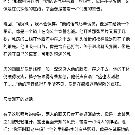
回：“那你别保存啊！”她的语气中带着一丝嗔怪，像是在提醒他，又
像是在试探他的底线，字面像是带着一种俏皮的警告。
晓回：“放心吧，我不会保存。”他的语气尽量诚恳，像是在给她一个
承诺，像是一个骑士在向公主宣誓忠诚。他盯着那张照片又看了几
秒，乳房的曲线在他脑海中挥之不去，乳头硬挺的模样像是刻在了他
的眼底。他深吸一口气，像是给自己打气，终于退出聊天界面，像是
在遵守自己的诺言，可那对饱满的乳
房的画面却像是烙印一般，深深嵌入他的脑海，挥之不去。他的下体
仍硬得发疼，裤子被顶得有些紧绷，他低声自语：“这也太刺激
了……”他的声音低得几乎听不见，像是在感叹这场冒险的疯狂。
尺度渐开的对话
有了这张照片的突破，两人的聊天尺度开始逐渐放大，像是一扇禁忌
之门被轻轻推开，露出里面未知的风景，带着一种诱人的神秘。晓
问：“你平时聊这些吗？”他的手指敲字时有些颤抖，像是在试探她的