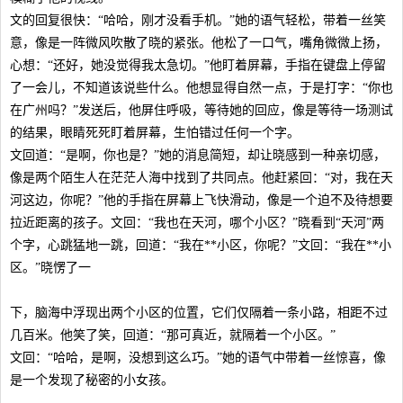
文的回复很快：“哈哈，刚才没看手机。”她的语气轻松，带着一丝笑
意，像是一阵微风吹散了晓的紧张。他松了一口气，嘴角微微上扬，
心想：“还好，她没觉得我太急切。”他盯着屏幕，手指在键盘上停留
了一会儿，不知道该说些什么。他想显得自然一点，于是打字：“你也
在广州吗？”发送后，他屏住呼吸，等待她的回应，像是等待一场测试
的结果，眼睛死死盯着屏幕，生怕错过任何一个字。
文回道：“是啊，你也是？”她的消息简短，却让晓感到一种亲切感，
像是两个陌生人在茫茫人海中找到了共同点。他赶紧回：“对，我在天
河这边，你呢？”他的手指在屏幕上飞快滑动，像是一个迫不及待想要
拉近距离的孩子。文回：“我也在天河，哪个小区？”晓看到“天河”两
个字，心跳猛地一跳，回道：“我在**小区，你呢？”文回：“我在**小
区。”晓愣了一
下，脑海中浮现出两个小区的位置，它们仅隔着一条小路，相距不过
几百米。他笑了笑，回道：“那可真近，就隔着一个小区。”
文回：“哈哈，是啊，没想到这么巧。”她的语气中带着一丝惊喜，像
是一个发现了秘密的小女孩。