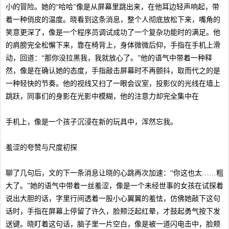
小的冒险。她的“哈哈”像是从屏幕里跳出来，在他耳边轻声响起，带
着一种俏皮的温度。晓看到这条消息，整个人彻底放松下来，嘴角的
笑意更深了，像是一个程序员调试成功了一个复杂功能时的满足。他
的肩膀完全松懈下来，靠在椅背上，身体微微后仰，手指在手机上滑
动，回道：“那你没拉黑我，我就放心了。”他的语气中带着一种释
然，像是在确认她的态度，手指敲击屏幕时不再颤抖，取而代之的是
一种轻快的节奏。他的视线又扫了一眼会议室，投影仪的光线在墙上
跳跃，同事们的身影在光影中模糊，他的注意力却完全集中在
手机上，像是一个孩子沉浸在新的玩具中，浑然忘我。
羞涩的夸赞与尺度初探
聊了几句后，文的下一条消息让晓的心跳再次加速：“你这也太……粗
大了。”她的语气中带着一丝羞涩，像是一个未经世事的女孩在试探着
说出大胆的话，字里行间透着一股小心翼翼的羞怯，仿佛她敲下这句
话时，手指在屏幕上停留了许久，脸颊泛起红晕，才鼓起勇气按下发
送键。晓盯着这句话，脑子里一片空白，像是被一道闪电击中，脸颊