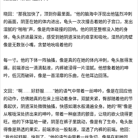
晓回：“那我加快了，顶到你最里面。”他的脑海中浮现出他猛烈冲刺
的画面，阴茎在她的体内进出，龟头一次次撞击着她的子宫口，发出
湿腻的“啪啪”声，像是肉体碰撞的回响。他的阴茎整根没入她的身
体，龟头挤进最深处，感受到她阴道深处的痉挛和吸吮，湿热的肉壁
像是无数张小嘴，贪婪地吮吸着他的
每一寸。他的下体一阵抽搐，像是真的在她的体内冲刺，龟头胀得发
痛，前端渗出一滴滴黏液，内裤被浸得一片湿腻。他想象着她的呻
吟，低沉而破碎，像是一首淫靡的乐曲，在他耳边回荡。
文回：“啊……好舒服……”她的语气中带着一丝呻吟，像是在回应他
的动作，仿佛她真的在床上扭动着身体，双腿夹紧，臀部随着他的节
奏起伏，阴道深处微微抽搐，快感如潮水般涌遍全身。她的“啊”像是
从喉咙深处挤出来的呻吟，带着一种崩溃的颤音，让晓的欲火烧得更
旺。他的下体猛地一硬，阴茎在裤子里跳动，像是有了生命，龟头胀
得像是熟透的果实，前端渗出一股黏液，湿透了内裤的前端。他回：
“我也好舒服，快到了。”他的语气中带着一丝急切，像是在和她同