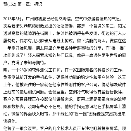
赞(152) 第一章：初识
2013年5月，广州的初夏已经悄然降临，空气中弥漫着湿热的气息，
夹杂着街头巷尾榕树散发出的淡淡清香。那是一个普通的周三，阳光
透过高楼的缝隙洒在街面上，柏油路被晒得有些发烫，街边的行人步
履匆匆，偶尔有几只麻雀从电线上掠过，留下清脆的鸣叫。微信在这
一年刚开始风靡，朋友圈里充斥着各种新鲜事物的分享，而“摇一摇”
功能则成了年轻人探索未知的热门玩具，像是一扇通往陌生世界的窗
户，充满了未知与期待。
晓，一个28岁的软件测试工程师，在一家国际知名的科技公司工作，
负责测试新开发的手机软件，确保其功能的稳定性和用户体验。这天
上午，他被派往的一家就在他家住处附件的客户公司，协助解决软件
上线前的最后测试问题。会议室里，空调冷气吹得他有些昏昏欲睡，
客户的项目经理正在投影仪前讲解需求，屏幕上满是密密麻麻的流程
图和数据表，晓却有些心不在焉。他的手指无意识地在手机屏幕上滑
动，微信的界面映入眼帘，那个绿色的“摇一摇”图标像是突然跳出来
诱惑他。
他瞥了一眼会议室，客户的几个技术人员正专注地盯着投影屏幕，项