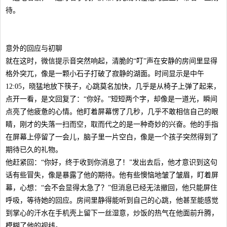
待。
意外的回应与初聊
就在这时，微信提示音突然响起，清脆的“叮”声在安静的房间里显得
格外突兀，像是一颗小石子打破了寂静的湖面。时间显示是中午
12:05，晓猛地放下筷子，心跳莫名加快，几乎是从椅子上弹了起来，
点开一看，是文回复了：“你好。”短短两个字，却像是一道光，瞬间
点亮了他疲惫的心情。他盯着屏幕愣了几秒，几乎不敢相信自己的眼
睛，刚才的失落一扫而空，取而代之的是一种奇妙的兴奋。他的手指
在屏幕上停留了一会儿，脑子里一片空白，像是一个孩子突然得到了
期待已久的礼物。
他赶紧回：“你好，终于收到你消息了！”发出去后，他才意识到这句
话有些冒失，像是暴露了他的期待。他有些懊恼地皱了皱眉，盯着屏
幕，心想：“会不会显得太急了？”但消息已经无法撤回，他只能屏住
呼吸，等待她的回应。房间里静得能听到自己的心跳，他甚至能感觉
到掌心的汗水在手机壳上留下一丝湿意，炒饭的热气在他面前升腾，
模糊了他的视线。