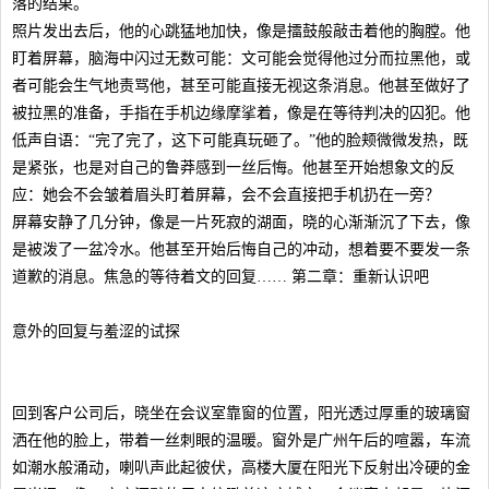
落的结果。
照片发出去后，他的心跳猛地加快，像是擂鼓般敲击着他的胸膛。他
盯着屏幕，脑海中闪过无数可能：文可能会觉得他过分而拉黑他，或
者可能会生气地责骂他，甚至可能直接无视这条消息。他甚至做好了
被拉黑的准备，手指在手机边缘摩挲着，像是在等待判决的囚犯。他
低声自语：“完了完了，这下可能真玩砸了。”他的脸颊微微发热，既
是紧张，也是对自己的鲁莽感到一丝后悔。他甚至开始想象文的反
应：她会不会皱着眉头盯着屏幕，会不会直接把手机扔在一旁？
屏幕安静了几分钟，像是一片死寂的湖面，晓的心渐渐沉了下去，像
是被泼了一盆冷水。他甚至开始后悔自己的冲动，想着要不要发一条
道歉的消息。焦急的等待着文的回复…… 第二章：重新认识吧
意外的回复与羞涩的试探
回到客户公司后，晓坐在会议室靠窗的位置，阳光透过厚重的玻璃窗
洒在他的脸上，带着一丝刺眼的温暖。窗外是广州午后的喧嚣，车流
如潮水般涌动，喇叭声此起彼伏，高楼大厦在阳光下反射出冷硬的金