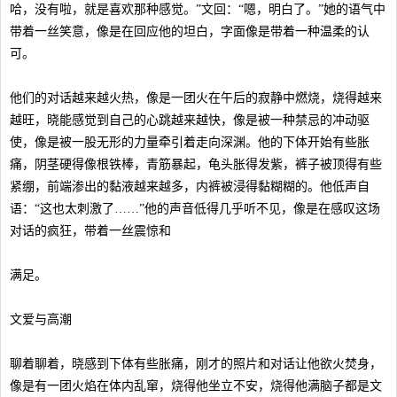
哈，没有啦，就是喜欢那种感觉。”文回：“嗯，明白了。”她的语气中
带着一丝笑意，像是在回应他的坦白，字面像是带着一种温柔的认
可。
他们的对话越来越火热，像是一团火在午后的寂静中燃烧，烧得越来
越旺，晓能感觉到自己的心跳越来越快，像是被一种禁忌的冲动驱
使，像是被一股无形的力量牵引着走向深渊。他的下体开始有些胀
痛，阴茎硬得像根铁棒，青筋暴起，龟头胀得发紫，裤子被顶得有些
紧绷，前端渗出的黏液越来越多，内裤被浸得黏糊糊的。他低声自
语：“这也太刺激了……”他的声音低得几乎听不见，像是在感叹这场
对话的疯狂，带着一丝震惊和
满足。
文爱与高潮
聊着聊着，晓感到下体有些胀痛，刚才的照片和对话让他欲火焚身，
像是有一团火焰在体内乱窜，烧得他坐立不安，烧得他满脑子都是文