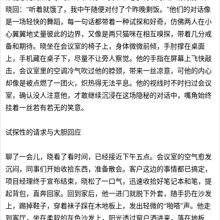
晓回：“听着就饿了，我中午随便对付了个昨晚剩饭。”他们的对话像
是一场轻快的舞蹈，每一句话都带着一种试探和好奇，仿佛两人在小
心翼翼地丈量彼此的边界，又像是两只猫咪在相互嗅探，带着几分戒
备和期待。晓坐在会议室的椅子上，身体微微前倾，手肘撑在桌面
上，手机藏在桌子下，尽量不让旁人察觉。他的手指在屏幕上飞快敲
击，会议室里的空调冷气吹过他的脖颈，带来一丝凉意，可他的内心
却像是被点燃了一团火，炽热得无法平息。他的视线时不时扫过会议
室，确认没人注意他，才敢继续沉浸在这场隐秘的对话中，嘴角始终
挂着一丝若有若无的笑意。
试探性的请求与大胆回应
聊了一会儿，晓看了看时间，已经接近下午五点。会议室的空气愈发
沉闷，同事们开始收拾东西，准备散会。客户这边的事情都已搞定，
项目经理终于宣布结束，晓松了一口气，迅速收拾好笔记本和笔，提
起背包，直奔回家。回到家后，他一进门就脱下外套，随手扔在沙发
上，踢掉鞋子，穿着袜子踩在木地板上，发出轻微的“啪嗒”声。他走
到客厅，坐在柔软的灰色沙发上，阳光透过窗户洒进来，落在地板