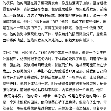
的模样。他的阴茎在裤子里硬得发疼，像是被灌满了血液，茎身粗壮
得像是铁棒，青筋盘绕在表面，像是虬龙缠绕，龟头胀得发紫，前端
渗出一股黏液，湿透了内裤的前端，黏糊糊地贴在皮肤上，带来一种
湿腻的触感。他回：“你下面湿了吗？”他的手指敲字时有些僵硬，像
是在抛出一颗试探的石子，声音在脑海中回荡，像是一个低沉的呢
喃。他的脑海中浮现出她的下体，想象着她的阴唇微微分开，露出里
面粉嫩的肉壁，湿热的爱液从深处流出，顺着大腿内侧淌下。
文回：“嗯，已经湿了。”她的语气中带着一丝羞涩，像是一个女孩在
吐露秘密，仿佛她敲下这句话时，下体真的泛起了湿意，阴道深处涌
出一股热流，爱液顺着阴唇流出，黏腻而炽热。她甚至可能正坐在沙
发上，双腿微微分开，手指不自觉地触碰着那片湿热，感受到自己的
身体在对话中变得敏感。她的话像是点燃了一根导火索，让晓的欲火
烧得更旺。他的下体猛地一跳，阴茎硬得像是随时要挣脱束缚，龟头
胀得发痛，前端渗出的黏液越来越多，内裤被浸得一片湿腻。他回：
“我硬得难受。”他的语气中带着一丝急切，像是在寻求她的回应，像
是一个渴求解脱的囚徒。他的阴茎在裤子里跳动，像是有了生命，青
筋暴起，龟头胀得像是熟透的果实，前端渗出一滴滴黏液，顺着茎身