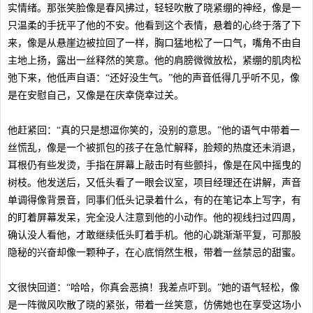
实情绪。那张笑脸像是春风拂过，轻轻吹散了晓紧绷的神经，像是一
只温柔的手抚平了他的不安。他看到这个表情，悬着的心终于落了下
来，像是从悬崖边被拉回了一样，胸口猛地松了一口气，嘴角不由自
主地上扬，露出一丝释然的笑意。他的肩膀微微放松，紧绷的肌肉松
弛下来，他低声自语：“还好没生气。”他的声音低得几乎听不见，像
是在安慰自己，又像是在庆幸侥幸过关。
他赶紧回：“真的只是想逗你笑的，没别的意思。”他的语气中带着一
丝慌乱，像是一个被抓包的孩子在急忙解释，脸颊的热度还未消退，
耳根仍有些发烫，手指在屏幕上敲击时有些颤抖，像是在风中摇曳的
树枝。他发送后，又低头看了一眼会议室，项目经理还在讲解，声音
单调得像背景音，同事们低头记录着什么，有的在笔记本上写字，有
的盯着屏幕发呆，完全没人注意到他的小动作。他的视线扫过四周，
确认没人看他，才敢继续低头盯着手机。他的心跳渐渐平复，可那股
隐秘的兴奋却像一颗种子，在心底悄然生根，带着一丝禁忌的甜蜜。
文很快回道：“哈哈，你真会恶搞！我差点吓到。”她的语气轻松，像
是一阵微风吹散了晓的紧张，带着一丝笑意，仿佛她也在享受这场小