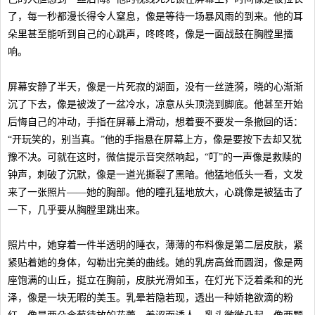
了，每一秒都漫长得令人窒息，像是等待一场暴风雨的到来。他的耳
朵里甚至能听到自己的心跳声，咚咚咚，像是一面战鼓在胸膛里擂
响。
屏幕安静了半天，像是一片死寂的湖面，没有一丝涟漪，晓的心渐渐
沉了下去，像是被泼了一盆冷水，凉意从头顶浇到脚底。他甚至开始
后悔自己的冲动，手指在屏幕上滑动，想着要不要发一条撤回的话：
“开玩笑的，别当真。”他的手指悬在屏幕上方，像是要按下去却又犹
豫不决。可就在这时，微信提示音突然响起，“叮”的一声像是救赎的
钟声，刺破了沉默，像是一道光撕裂了黑暗。他猛地低头一看，文发
来了一张照片——她的胸部。他的瞳孔猛地放大，心跳像是被猛击了
一下，几乎要从胸膛里跳出来。
照片中，她穿着一件半透明的睡衣，薄薄的布料像是第二层皮肤，紧
紧贴着她的身体，勾勒出完美的曲线。她的乳房高耸而圆润，像是两
座饱满的山丘，挺立在胸前，皮肤光滑如玉，在灯光下泛着柔和的光
泽，像是一块无暇的美玉。乳晕若隐若现，透出一种娇艳欲滴的粉