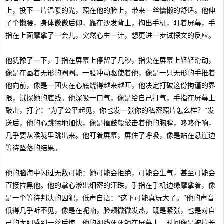
上，投下一片温暖的光，照在他的脸上，带来一丝慵懒的舒适。他伸
了个懒腰，身体微微后仰，靠在沙发背上，掏出手机，盯着屏幕，手
指在上面摩挲了一会儿，突然心生一计，想更进一步试探文的反应。
他犹豫了一下，手指在屏幕上停留了几秒，指尖在屏幕上轻轻滑动，
像是在画着无形的圈圈。一股冲动驱使着他，像是一只无形的手推着
他向前，像是一团火在心底烧得越来越旺，他决定打破这份拘谨的界
限，试探她的底线。他深吸一口气，像是给自己打气，手指在屏幕上
敲击，打字：“为了公平起见，你也发一张你的私密照片怎么样？”发
送后，他的心跳猛地加快，像是擂鼓般敲击着他的胸膛，咚咚作响，
几乎要从喉咙里跳出来。他盯着屏幕，屏住了呼吸，像是站在悬崖边
等待坠落的结果。
他的脑海中闪过无数可能：她可能会拒绝，可能会生气，甚至可能会
直接拉黑他。他的掌心渗出细密的汗珠，手指在手机边缘摩挲着，像
是一个等待判决的囚犯，低声自语：“这下可能真玩大了。”他的声音
低得几乎听不见，像是在呢喃，脸颊微微发热，既是紧张，也是对自
己的大胆感到一丝后悔。他的视线死死锁在屏幕上，时间像是被拉长